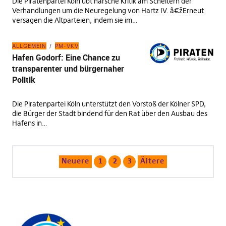
Die Piratenpartei Köln übt harsche Kritik am Scheitern der
Verhandlungen um die Neuregelung von Hartz IV. â€žErneut
versagen die Altparteien, indem sie im…
ALLGEMEIN
PM-VKV
Hafen Godorf: Eine Chance zu
transparenter und bürgernaher
Politik
Die Piratenpartei Köln unterstützt den Vorstoß der Kölner SPD,
die Bürger der Stadt bindend für den Rat über den Ausbau des
Hafens in…
Neuere
1
2
3
Ältere