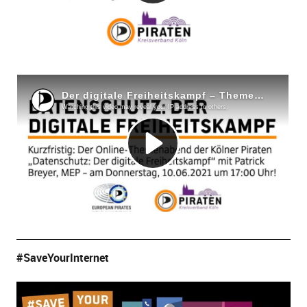
#SaveYourInternet