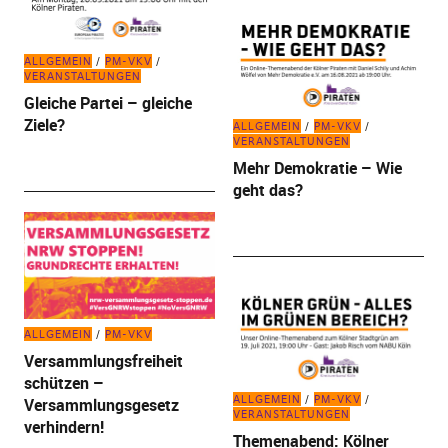
ALLGEMEIN
PM-VKV
VERANSTALTUNGEN
Gleiche Partei – gleiche
Ziele?
ALLGEMEIN
PM-VKV
VERANSTALTUNGEN
Mehr Demokratie – Wie
geht das?
ALLGEMEIN
PM-VKV
Versammlungsfreiheit
schützen –
ALLGEMEIN
PM-VKV
Versammlungsgesetz
VERANSTALTUNGEN
verhindern!
Themenabend: Kölner