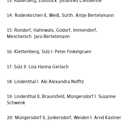
13: Raderberg, Zollstock: Johannes Clessienne
14: Rodenkirchen II, Weiß, Sürth: Antje Bertelsmann
15: Rondorf, Hahnwals, Godorf, Immendorf,
Meschenich: Jaro Bertelsmann
16: Klettenberg, Sülz I: P
eter Finkelgruen
17: Sülz II: Lisa Hanna Gerlach
18: Lindenthal I: Aki Alexandra Nofftz
19: Lindenthal II, Braunsfeld, Müngersdorf I: Susanne
Schwenk
20: Müngersdorf II, Junkersdorf, Weiden I: Arnd Kästner