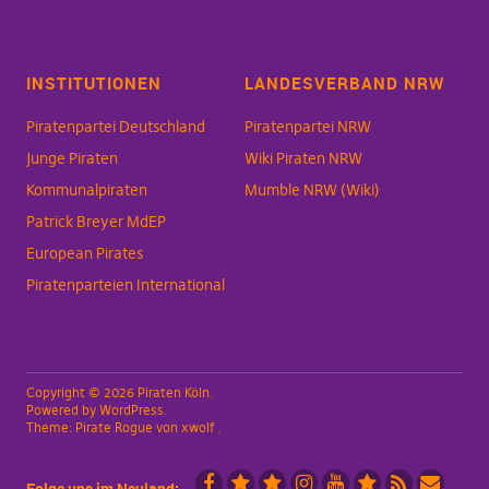
INSTITUTIONEN
LANDESVERBAND NRW
Piratenpartei Deutschland
Piratenpartei NRW
Junge Piraten
Wiki Piraten NRW
Kommunalpiraten
Mumble NRW (Wiki)
Patrick Breyer MdEP
European Pirates
Piratenparteien International
Copyright © 2026 Piraten Köln
Powered by
WordPress
Theme:
Pirate Rogue
von xwolf
Folge uns im Neuland: