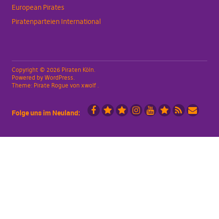
European Pirates
Piratenparteien International
Copyright © 2026 Piraten Köln
Powered by
WordPress
Theme:
Pirate Rogue
von xwolf
Folge uns im Neuland:
Facebook
X
Mastodon
Instagramm
YouTube
Piraten.Space
RSS
Mailingli
(vorm.
Videoportal
Köln
Twitter)