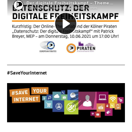
#SaveYourInternet