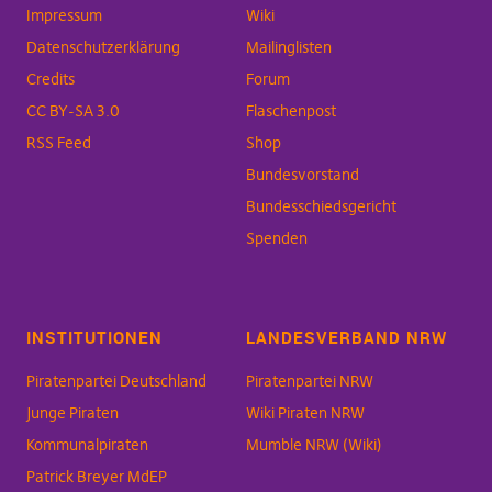
Impressum
Wiki
Datenschutzerklärung
Mailinglisten
Credits
Forum
CC BY-SA 3.0
Flaschenpost
RSS Feed
Shop
Bundesvorstand
Bundesschiedsgericht
Spenden
INSTITUTIONEN
LANDESVERBAND NRW
Piratenpartei Deutschland
Piratenpartei NRW
Junge Piraten
Wiki Piraten NRW
Kommunalpiraten
Mumble NRW (Wiki)
Patrick Breyer MdEP