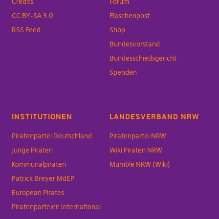
Credits
Forum
CC BY-SA 3.0
Flaschenpost
RSS Feed
Shop
Bundesvorstand
Bundesschiedsgericht
Spenden
INSTITUTIONEN
LANDESVERBAND NRW
Piratenpartei Deutschland
Piratenpartei NRW
Junge Piraten
Wiki Piraten NRW
Kommunalpiraten
Mumble NRW (Wiki)
Patrick Breyer MdEP
European Pirates
Piratenparteien International