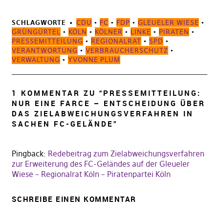
SCHLAGWORTE
CDU
•
FC
•
FDP
•
GLEUELER WIESE
•
GRÜNGÜRTEL
•
KÖLN
•
KÖLNER
•
LINKE
•
PIRATEN
•
PRESSEMITTEILUNG
•
REGIONALRAT
•
SPD
•
VERANTWORTUNG
•
VERBRAUCHERSCHUTZ
•
VERWALTUNG
•
YVONNE PLUM
1 KOMMENTAR ZU “
PRESSEMITTEILUNG:
NUR EINE FARCE – ENTSCHEIDUNG ÜBER
DAS ZIELABWEICHUNGSVERFAHREN IN
SACHEN FC-GELÄNDE
”
Pingback:
Redebeitrag zum Zielabweichungsverfahren
zur Erweiterung des FC-Geländes auf der Gleueler
Wiese – Regionalrat Köln – Piratenpartei Köln
SCHREIBE EINEN KOMMENTAR