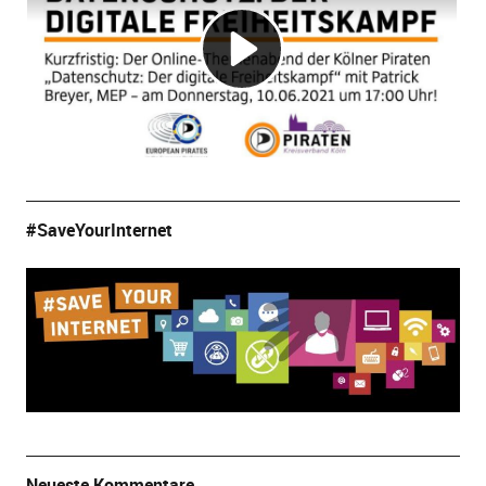
#SaveYourInternet
Neueste Kommentare