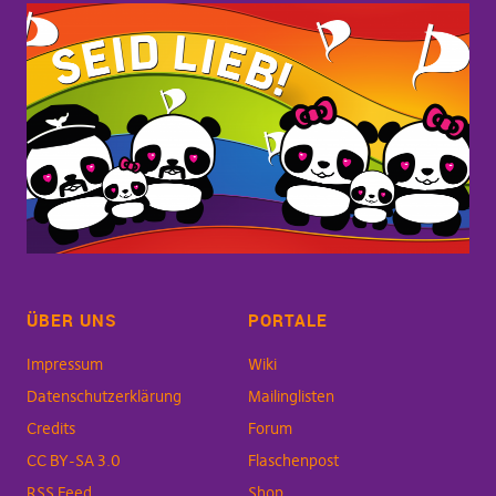
ÜBER UNS
PORTALE
Impressum
Wiki
Datenschutzerklärung
Mailinglisten
Credits
Forum
CC BY-SA 3.0
Flaschenpost
RSS Feed
Shop