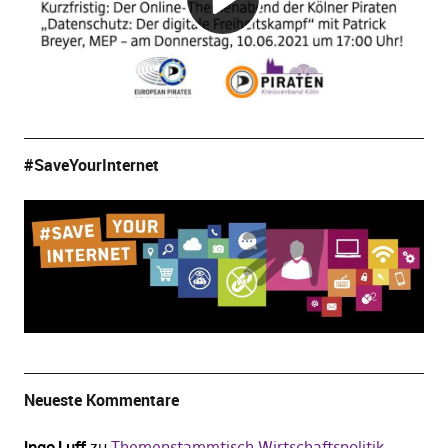
#SaveYourInternet
Neueste Kommentare
Ingo Luff
zu
Themenstammtisch Wirtschaftspolitik