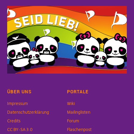
ÜBER UNS
PORTALE
Impressum
Wiki
Datenschutzerklärung
Mailinglisten
Credits
Forum
CC BY-SA 3.0
Flaschenpost