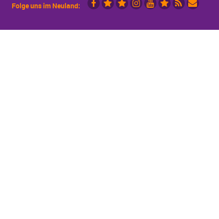
Folge uns im Neuland:
Facebook
X
Mastodon
Instagramm
YouTube
Piraten.Space
RSS
Mailingli
(vorm.
Videoportal
Köln
Twitter)