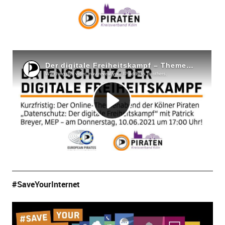
#SaveYourInternet