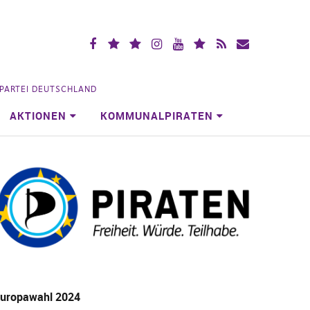
Facebook
X
Mastodon
Instagramm
YouTube
Piraten.Space
RSS
Mailingliste
(vorm.
Videoportal
Köln
Twitter)
NPARTEI DEUTSCHLAND
AKTIONEN
KOMMUNALPIRATEN
uropawahl 2024