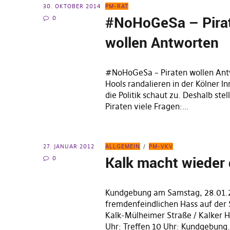
30. OKTOBER 2014
PM-RAT
#NoHoGeSa – Pira
0
wollen Antworten
#NoHoGeSa – Piraten wollen Ant
Hools randalieren in der Kölner I
die Politik schaut zu. Deshalb stel
Piraten viele Fragen:…
27. JANUAR 2012
ALLGEMEIN
PM-VKV
Kalk macht wieder 
0
Kundgebung am Samstag, 28.01.
fremdenfeindlichen Hass auf der 
Kalk-Mülheimer Straße / Kalker 
Uhr: Treffen 10 Uhr: Kundgebung