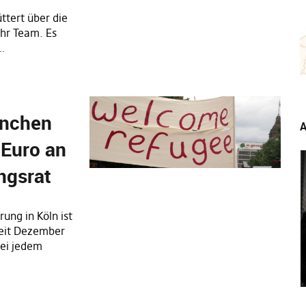
üttert über die
ihr Team. Es
n…
inchen
A
 Euro an
ngsrat
ung in Köln ist
 Seit Dezember
ei jedem