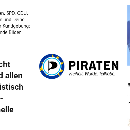
en, SPD, CDU,
n und Deine
a Kundgebung:
nde Bilder…
cht
d allen
istisch
R
-
elle