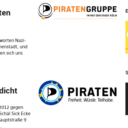
ten
E
worten Nazi-
nnenstadt, und
len sich uns
S
dicht
2012 gegen
Schäl Sick Ecke
Hauptstraße 9
…