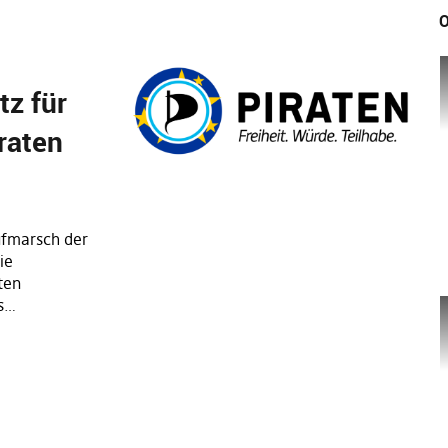
O
tz für
raten
Aufmarsch der
ie
iten
as…