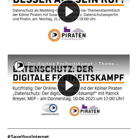
#SaveYourInternet