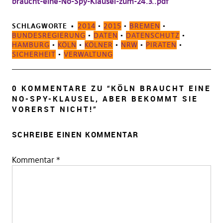
braucht-eine-No-Spy-Klausel-zum-24.3..pdf
SCHLAGWORTE
2014
•
2015
•
BREMEN
•
BUNDESREGIERUNG
•
DATEN
•
DATENSCHUTZ
•
HAMBURG
•
KÖLN
•
KÖLNER
•
NRW
•
PIRATEN
•
SICHERHEIT
•
VERWALTUNG
0 KOMMENTARE ZU “
KÖLN BRAUCHT EINE
NO-SPY-KLAUSEL, ABER BEKOMMT SIE
VORERST NICHT!
”
SCHREIBE EINEN KOMMENTAR
Kommentar
*