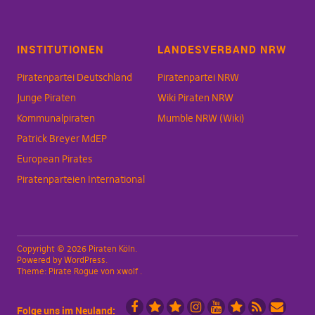
INSTITUTIONEN
LANDESVERBAND NRW
Piratenpartei Deutschland
Piratenpartei NRW
Junge Piraten
Wiki Piraten NRW
Kommunalpiraten
Mumble NRW (Wiki)
Patrick Breyer MdEP
European Pirates
Piratenparteien International
Copyright © 2026 Piraten Köln
Powered by
WordPress
Theme:
Pirate Rogue
von xwolf
Folge uns im Neuland: