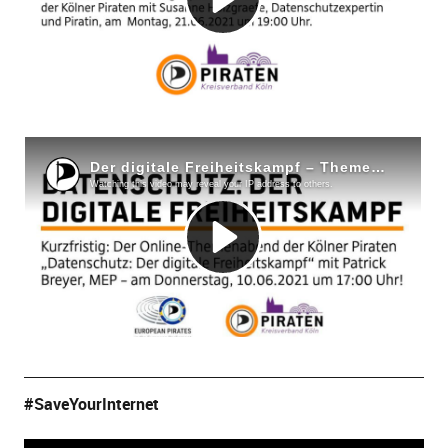
#SaveYourInternet