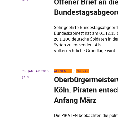
Offener Brief an di
Bundestagsabgeor
Sehr geehrte Bundestagsabgeord
Bundeskabinett hat am 01.12.15 b
zu 1.200 deutsche Soldaten in den
Syrien zu entsenden. Als
völkerrechtliche Grundlage wird
23. JANUAR 2015
ALLGEMEIN
PM-VKV
Oberbürgermeister
0
Köln. Piraten ents
Anfang März
Die PIRATEN beobachten die poli