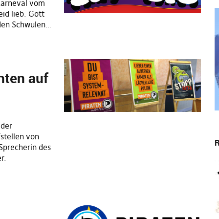
 Karneval vom
id lieb. Gott
 den Schwulen…
hten auf
 der
stellen von
R
Sprecherin des
r.