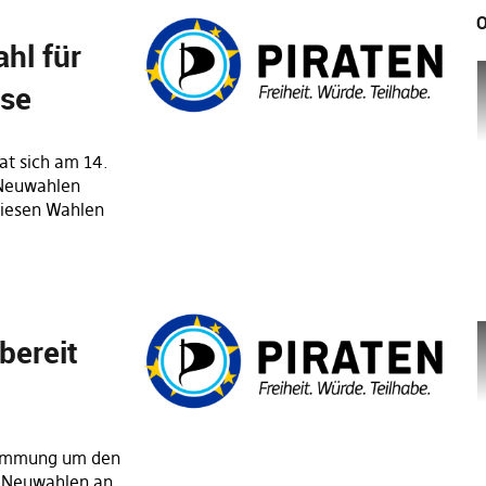
O
hl für
ise
at sich am 14.
 Neuwahlen
diesen Wahlen
bereit
timmung um den
 Neuwahlen an.