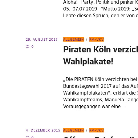
Aloha! Party, Politik und pinker
05.-07.07.2019 *Motto 2019: „Se
liebte diesen Spruch, den er von
29. AUGUST 2017
ALLGEMEIN
PM-VKV
Piraten Köln verzic
0
Wahlplakate!
„Die PIRATEN Köln verzichten bei
Bundestagswahl 2017 auf das Auf
Wahlkampfplakaten“, erklärt die 
Wahlkampfteams, Manuela Lange
Vorausgegangen war eine…
4. DEZEMBER 2015
ALLGEMEIN
PM-VKV
0