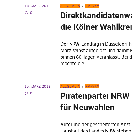
18. MÄRZ 2012
ALLGEMEIN
PM-VKV
Direktkandidatenwa
0
die Kölner Wahlkre
Der NRW-Landtag in Düsseldorf h
März selbst aufgelöst und damit
binnen 60 Tagen veranlasst. Bei 
möchte die…
15. MÄRZ 2012
ALLGEMEIN
PM-VKV
Piratenpartei NRW 
0
für Neuwahlen
Aufgrund der gescheiterten Abs
Haushalt des Landes NRW stehen