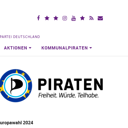
Facebook
X
Mastodon
Instagramm
YouTube
Piraten.Space
RSS
Mailingliste
(vorm.
Videoportal
Köln
Twitter)
NPARTEI DEUTSCHLAND
AKTIONEN
KOMMUNALPIRATEN
uropawahl 2024