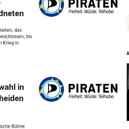
e
dneten
neten, das
eschlossen, bis
 Krieg in
A
…
wahl in
cheiden
tische Bühne