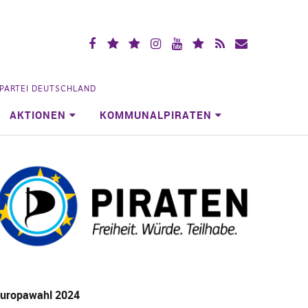
Facebook
X
Mastodon
Instagramm
YouTube
Piraten.Space
RSS
Mailingliste
(vorm.
Videoportal
Köln
Twitter)
NPARTEI DEUTSCHLAND
AKTIONEN
KOMMUNALPIRATEN
uropawahl 2024