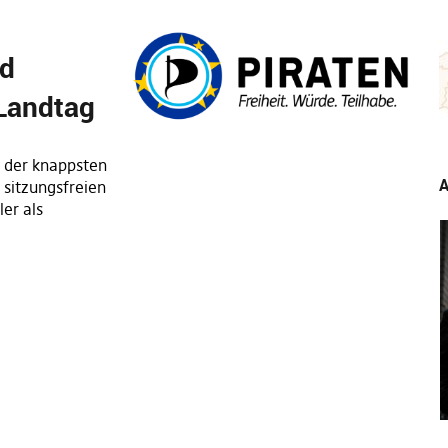
rd
 Landtag
e der knappsten
A
r sitzungsfreien
ler als