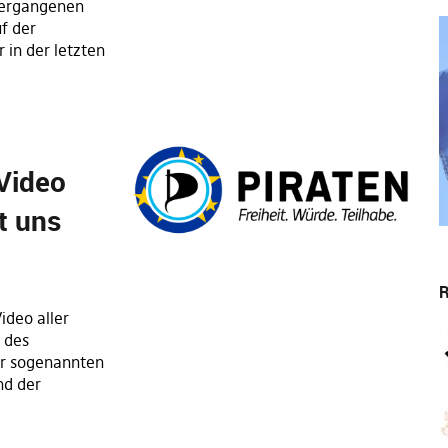
vergangenen
f der
in der letzten
 Video
ut uns
R
ideo aller
 des
er sogenannten
nd der