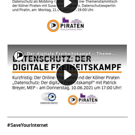
#SaveYourInternet