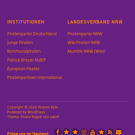
INSTITUTIONEN
LANDESVERBAND NRW
Piratenpartei Deutschland
Piratenpartei NRW
Junge Piraten
Wiki Piraten NRW
Kommunalpiraten
Mumble NRW (Wiki)
Patrick Breyer MdEP
European Pirates
Piratenparteien International
Copyright © 2026 Piraten Köln
Powered by
WordPress
Theme:
Pirate Rogue
von xwolf
Folge uns im Neuland: