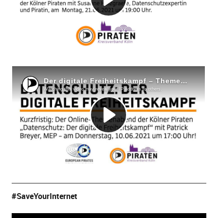
#SaveYourInternet