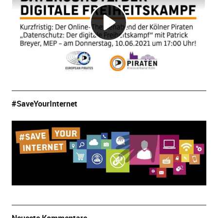
#SaveYourInternet
Neueste Kommentare