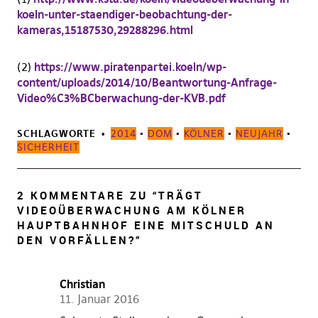
koeln-unter-staendiger-beobachtung-der-
kameras,15187530,29288296.html
(2)
https://www.piratenpartei.koeln/wp-
content/uploads/2014/10/Beantwortung-Anfrage-
Video%C3%BCberwachung-der-KVB.pdf
SCHLAGWORTE
2014
•
DOM
•
KÖLNER
•
NEUJAHR
•
SICHERHEIT
2 KOMMENTARE ZU “
TRÄGT
VIDEOÜBERWACHUNG AM KÖLNER
HAUPTBAHNHOF EINE MITSCHULD AN
DEN VORFÄLLEN?
”
Christian
11. Januar 2016