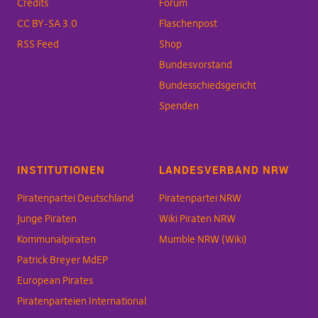
Credits
Forum
CC BY-SA 3.0
Flaschenpost
RSS Feed
Shop
Bundesvorstand
Bundesschiedsgericht
Spenden
INSTITUTIONEN
LANDESVERBAND NRW
Piratenpartei Deutschland
Piratenpartei NRW
Junge Piraten
Wiki Piraten NRW
Kommunalpiraten
Mumble NRW (Wiki)
Patrick Breyer MdEP
European Pirates
Piratenparteien International