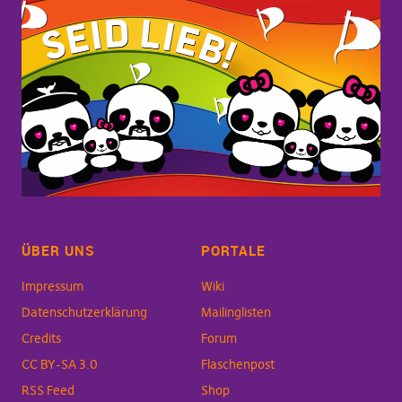
ÜBER UNS
PORTALE
Impressum
Wiki
Datenschutzerklärung
Mailinglisten
Credits
Forum
CC BY-SA 3.0
Flaschenpost
RSS Feed
Shop