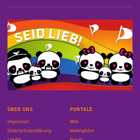
ÜBER UNS
PORTALE
Impressum
Wiki
Datenschutzerklärung
Mailinglisten
Credits
Forum