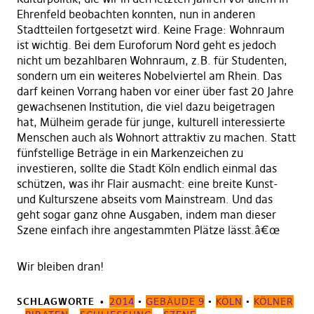
Ehrenfeld beobachten konnten, nun in anderen
Stadtteilen fortgesetzt wird. Keine Frage: Wohnraum
ist wichtig. Bei dem Euroforum Nord geht es jedoch
nicht um bezahlbaren Wohnraum, z.B. für Studenten,
sondern um ein weiteres Nobelviertel am Rhein. Das
darf keinen Vorrang haben vor einer über fast 20 Jahre
gewachsenen Institution, die viel dazu beigetragen
hat, Mülheim gerade für junge, kulturell interessierte
Menschen auch als Wohnort attraktiv zu machen. Statt
fünfstellige Beträge in ein Markenzeichen zu
investieren, sollte die Stadt Köln endlich einmal das
schützen, was ihr Flair ausmacht: eine breite Kunst-
und Kulturszene abseits vom Mainstream. Und das
geht sogar ganz ohne Ausgaben, indem man dieser
Szene einfach ihre angestammten Plätze lässt.â€œ
Wir bleiben dran!
SCHLAGWORTE
2014
•
GEBÄUDE 9
•
KÖLN
•
KÖLNER