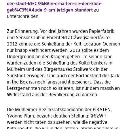
der-stadt-k%C3%B6ln-erhalten-sie-den-klub-
geb%C3%A4ude-9-am-jetzigen-standort
zu
unterschreiben.
Zur Erinnerung: Vor drei Jahren wurden Papierfabrik
und Sensor Club in Ehrenfeld â€žwegsaniertâ€œ.
2012 konnte die Schließung der Kult-Location Odonien
nur knapp verhindert werden. 2013 sollte es dem
Underground an den Kragen gehen. Im selben Jahr
wurden zudem die Schließung des Kulturbunkers in
Mülheim und des Bürgerhauses Stollwerck in der
Südstadt erwogen. Und auch der Fortbestand des Jack
in the Box ist noch längst nicht gesichert. Dass die
Letztgenannten noch existieren, ist nur dem massiven
Widerstand aus der Bevölkerung zu danken.
Die Mülheimer Bezirksratskandidatin der PIRATEN,
Yvonne Plum, bezieht deutlich Stellung: â€žWir
werden nicht tatenlos zusehen, wie die negative
Kulturpolitik, die wir in den letzten Jahren vor allem in