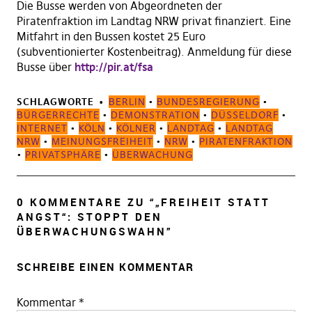
Die Busse werden von Abgeordneten der
Piratenfraktion im Landtag NRW privat finanziert. Eine
Mitfahrt in den Bussen kostet 25 Euro
(subventionierter Kostenbeitrag). Anmeldung für diese
Busse über
http://pir.at/fsa
SCHLAGWORTE
BERLIN
•
BUNDESREGIERUNG
•
BÜRGERRECHTE
•
DEMONSTRATION
•
DÜSSELDORF
•
INTERNET
•
KÖLN
•
KÖLNER
•
LANDTAG
•
LANDTAG
NRW
•
MEINUNGSFREIHEIT
•
NRW
•
PIRATENFRAKTION
•
PRIVATSPHÄRE
•
ÜBERWACHUNG
0 KOMMENTARE ZU “
„FREIHEIT STATT
ANGST“: STOPPT DEN
ÜBERWACHUNGSWAHN
”
SCHREIBE EINEN KOMMENTAR
Kommentar
*