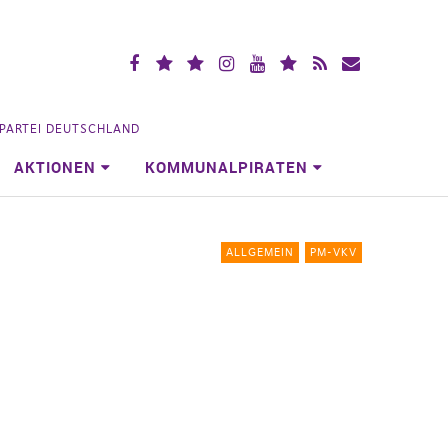
Facebook
X
Mastodon
Instagramm
YouTube
Piraten.Space
RSS
Mailingliste
(vorm.
Videoportal
Köln
Twitter)
NPARTEI DEUTSCHLAND
AKTIONEN
KOMMUNALPIRATEN
ALLGEMEIN
PM-VKV