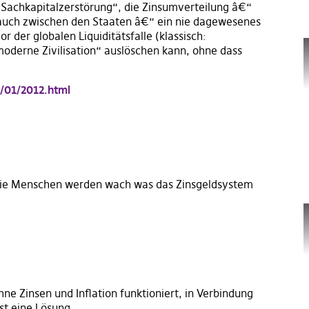
n Sachkapitalzerstörung“, die Zinsumverteilung â€“
 auch zwischen den Staaten â€“ ein nie dagewesenes
r der globalen Liquiditätsfalle (klassisch:
oderne Zivilisation“ auslöschen kann, ohne dass
2/01/2012.html
 die Menschen werden wach was das Zinsgeldsystem
ne Zinsen und Inflation funktioniert, in Verbindung
st eine Lösung.