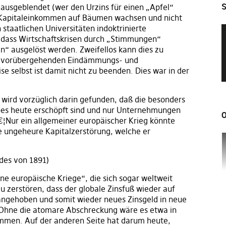
S
ausgeblendet (wer den Urzins für einen „Apfel“
eie Kapitaleinkommen auf Bäumen wachsen und nicht
 staatlichen Universitäten indoktrinierte
 dass Wirtschaftskrisen durch „Stimmungen“
n“ ausgelöst werden. Zweifellos kann dies zu
er vorübergehenden Eindämmungs- und
e selbst ist damit nicht zu beenden. Dies war in der
 wird vorzüglich darin gefunden, daß die besonders
es heute erschöpft sind und nur Unternehmungen
O
â€¦Nur ein allgemeiner europäischer Krieg könnte
ie ungeheure Kapitalzerstörung, welche er
ndes von 1891)
ne europäische Kriege“, die sich sogar weltweit
u zerstören, dass der globale Zinsfuß wieder auf
 angehoben und somit wieder neues Zinsgeld in neue
. Ohne die atomare Abschreckung wäre es etwa in
mmen. Auf der anderen Seite hat darum heute,