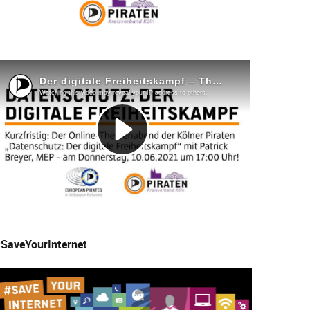
SaveYourInternet