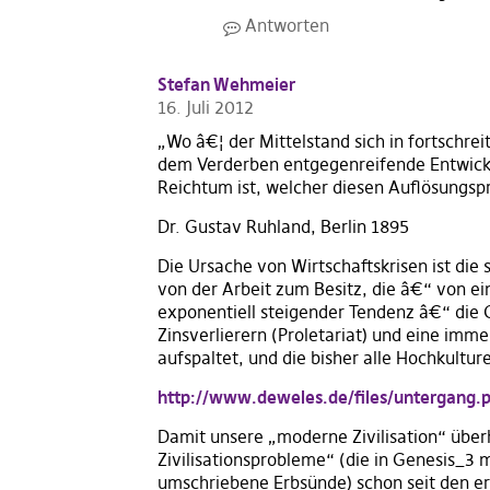
Antworten
Stefan Wehmeier
16. Juli 2012
„Wo â€¦ der Mittelstand sich in fortschrei
dem Verderben entgegenreifende Entwicklu
Reichtum ist, welcher diesen Auflösungspr
Dr. Gustav Ruhland, Berlin 1895
Die Ursache von Wirtschaftskrisen ist die
von der Arbeit zum Besitz, die â€“ von e
exponentiell steigender Tendenz â€“ die 
Zinsverlierern (Proletariat) und eine im
aufspaltet, und die bisher alle Hochkultur
http://www.deweles.de/files/untergang.
Damit unsere „moderne Zivilisation“ über
Zivilisationsprobleme“ (die in Genesis_3
umschriebene Erbsünde) schon seit den e