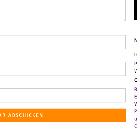
N
I
P
W
R
E
W
P
ü
G