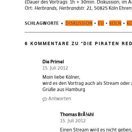
(Dauer des Vortrags: 1h + 30min. Diskussion; im An
Ort:
Herbrands, Herbrandstr. 21,
50825 Köln Ehren
SCHLAGWORTE
DISKUSSION
•
EU
•
KÖLN
•
K
6 KOMMENTARE ZU “
DIE PIRATEN RE
Die Primel
15. Juli 2012
Moin liebe Kölner,
wird es den Vortrag auch als Stream oder
Grüße aus Hamburg
Antworten
Thomas BrÃ¼hl
15. Juli 2012
Einen Stream wird es nicht geben,