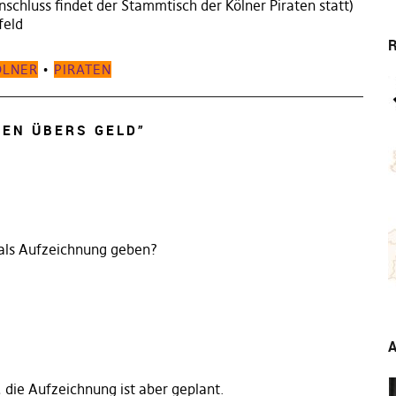
schluss findet der Stammtisch der Kölner Piraten statt)
feld
R
ÖLNER
•
PIRATEN
DEN ÜBERS GELD
”
 als Aufzeichnung geben?
A
 die Aufzeichnung ist aber geplant.