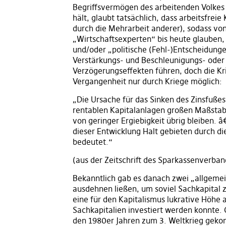
Begriffsvermögen des arbeitenden Volkes 
hält, glaubt tatsächlich, dass arbeitsfr
durch die Mehrarbeit anderer), sodass von
„Wirtschaftsexperten“ bis heute glauben,
und/oder „politische (Fehl-)Entscheidunge
Verstärkungs- und Beschleunigungs- od
Verzögerungseffekten führen, doch die Kris
Vergangenheit nur durch Kriege möglich:
„Die Ursache für das Sinken des Zinsfußes
rentablen Kapitalanlagen großen Maßstab
von geringer Ergiebigkeit übrig bleiben. 
dieser Entwicklung Halt gebieten durch d
bedeutet.“
(aus der Zeitschrift des Sparkassenverba
Bekanntlich gab es danach zwei „allgemei
ausdehnen ließen, um soviel Sachkapital z
eine für den Kapitalismus lukrative Höhe
Sachkapitalien investiert werden konnte
den 1980er Jahren zum 3. Weltkrieg geko