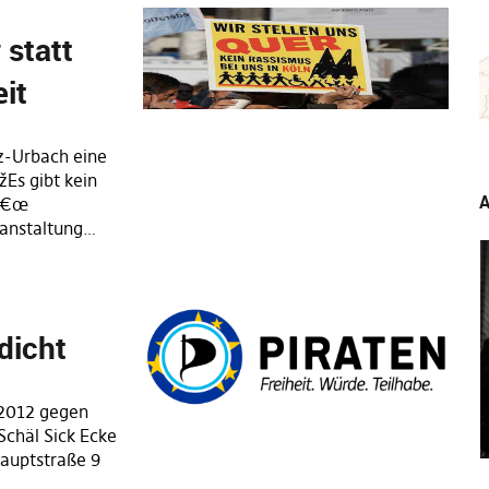
statt
it
rz-Urbach eine
Es gibt kein
A
!â€œ
ranstaltung…
dicht
2012 gegen
Schäl Sick Ecke
Hauptstraße 9
…