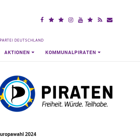
Facebook
X
Mastodon
Instagramm
YouTube
Piraten.Space
RSS
Mailingliste
(vorm.
Videoportal
Köln
Twitter)
NPARTEI DEUTSCHLAND
AKTIONEN
KOMMUNALPIRATEN
uropawahl 2024