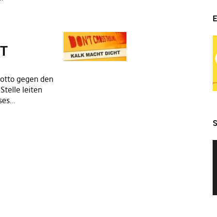
E
HT
otto gegen den
Stelle leiten
sses…
S