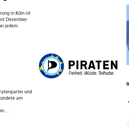
ung in Köln ist
 Seit Dezember
ei jedem
s
R
ratenpartei und
rkündete am
öln.…