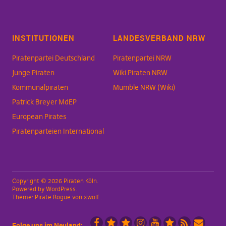
INSTITUTIONEN
LANDESVERBAND NRW
Piratenpartei Deutschland
Piratenpartei NRW
Junge Piraten
Wiki Piraten NRW
Kommunalpiraten
Mumble NRW (Wiki)
Patrick Breyer MdEP
European Pirates
Piratenparteien International
Copyright © 2026 Piraten Köln
Powered by
WordPress
Theme:
Pirate Rogue
von xwolf
Folge uns im Neuland: