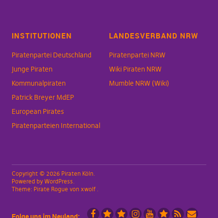
INSTITUTIONEN
LANDESVERBAND NRW
Piratenpartei Deutschland
Piratenpartei NRW
Junge Piraten
Wiki Piraten NRW
Kommunalpiraten
Mumble NRW (Wiki)
Patrick Breyer MdEP
European Pirates
Piratenparteien International
Copyright © 2026 Piraten Köln
Powered by
WordPress
Theme:
Pirate Rogue
von xwolf
Folge uns im Neuland: