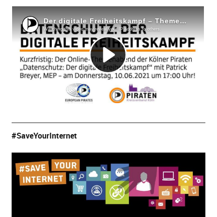
#SaveYourInternet