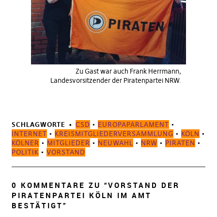
Zu Gast war auch Frank Herrmann,
Landesvorsitzender der Piratenpartei NRW.
SCHLAGWORTE
CSD
•
EUROPAPARLAMENT
•
INTERNET
•
KREISMITGLIEDERVERSAMMLUNG
•
KÖLN
•
KÖLNER
•
MITGLIEDER
•
NEUWAHL
•
NRW
•
PIRATEN
•
POLITIK
•
VORSTAND
0 KOMMENTARE ZU “
VORSTAND DER
PIRATENPARTEI KÖLN IM AMT
BESTÄTIGT
”