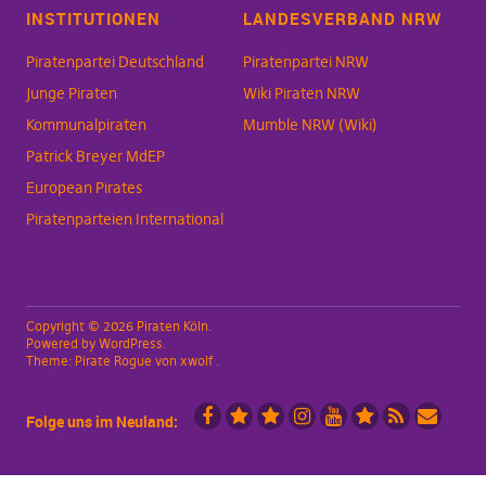
INSTITUTIONEN
LANDESVERBAND NRW
Piratenpartei Deutschland
Piratenpartei NRW
Junge Piraten
Wiki Piraten NRW
Kommunalpiraten
Mumble NRW (Wiki)
Patrick Breyer MdEP
European Pirates
Piratenparteien International
Copyright © 2026 Piraten Köln
Powered by
WordPress
Theme:
Pirate Rogue
von xwolf
Folge uns im Neuland:
Facebook
X
Mastodon
Instagramm
YouTube
Piraten.Space
RSS
Mailingli
(vorm.
Videoportal
Köln