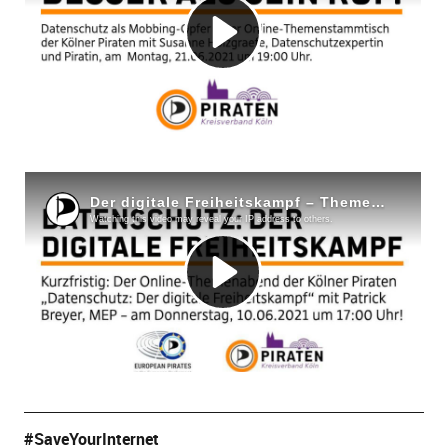
#SaveYourInternet