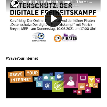
#SaveYourInternet