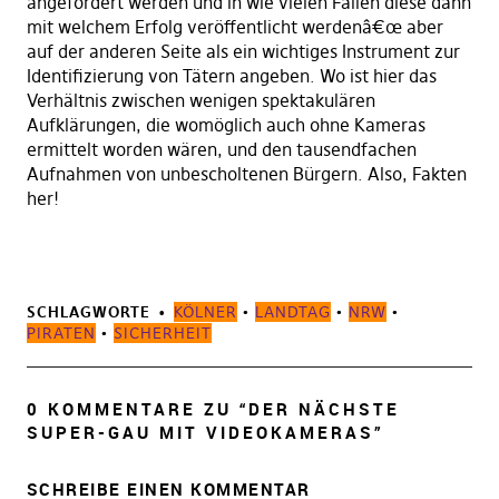
angefordert werden und in wie vielen Fällen diese dann
mit welchem Erfolg veröffentlicht werdenâ€œ aber
auf der anderen Seite als ein wichtiges Instrument zur
Identifizierung von Tätern angeben. Wo ist hier das
Verhältnis zwischen wenigen spektakulären
Aufklärungen, die womöglich auch ohne Kameras
ermittelt worden wären, und den tausendfachen
Aufnahmen von unbescholtenen Bürgern. Also, Fakten
her!
SCHLAGWORTE
KÖLNER
•
LANDTAG
•
NRW
•
PIRATEN
•
SICHERHEIT
0 KOMMENTARE ZU “
DER NÄCHSTE
SUPER-GAU MIT VIDEOKAMERAS
”
SCHREIBE EINEN KOMMENTAR