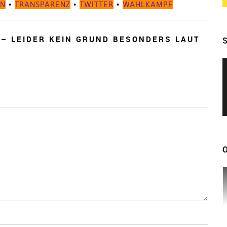
EN
•
TRANSPARENZ
•
TWITTER
•
WAHLKAMPF
– LEIDER KEIN GRUND BESONDERS LAUT
S
O