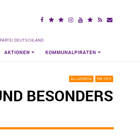
Facebook
X
Mastodon
Instagramm
YouTube
Piraten.Space
RSS
Mailingliste
(vorm.
Videoportal
Köln
Twitter)
NPARTEI DEUTSCHLAND
AKTIONEN
KOMMUNALPIRATEN
ALLGEMEIN
PM-VKV
RUND BESONDERS