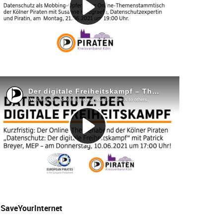
SaveYourInternet