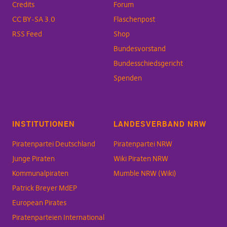
Credits
Forum
CC BY-SA 3.0
Flaschenpost
RSS Feed
Shop
Bundesvorstand
Bundesschiedsgericht
Spenden
INSTITUTIONEN
LANDESVERBAND NRW
Piratenpartei Deutschland
Piratenpartei NRW
Junge Piraten
Wiki Piraten NRW
Kommunalpiraten
Mumble NRW (Wiki)
Patrick Breyer MdEP
European Pirates
Piratenparteien International