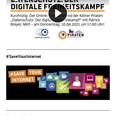
#SaveYourInternet