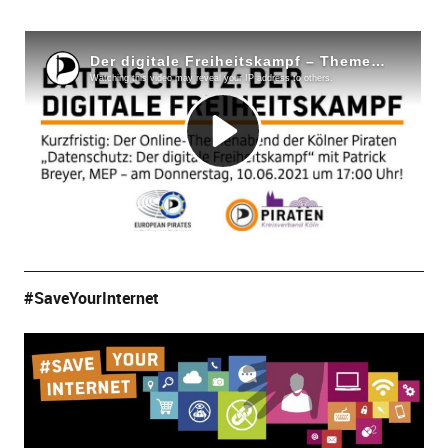
#SaveYourInternet