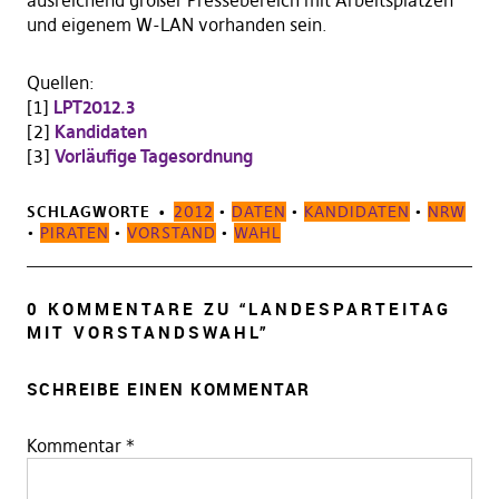
ausreichend großer Pressebereich mit Arbeitsplätzen
und eigenem W-LAN vorhanden sein.
Quellen:
[1]
LPT2012.3
[2]
Kandidaten
[3]
Vorläufige Tagesordnung
SCHLAGWORTE
2012
•
DATEN
•
KANDIDATEN
•
NRW
•
PIRATEN
•
VORSTAND
•
WAHL
0 KOMMENTARE ZU “
LANDESPARTEITAG
MIT VORSTANDSWAHL
”
SCHREIBE EINEN KOMMENTAR
Kommentar
*