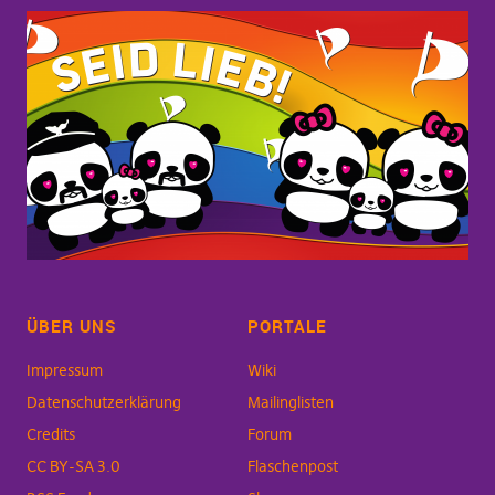
ÜBER UNS
PORTALE
Impressum
Wiki
Datenschutzerklärung
Mailinglisten
Credits
Forum
CC BY-SA 3.0
Flaschenpost