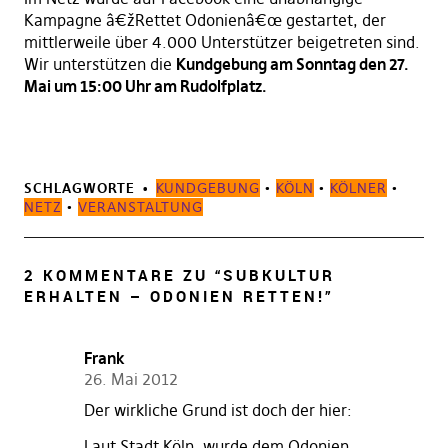
Kampagne â€žRettet Odonienâ€œ gestartet, der
mittlerweile über 4.000 Unterstützer beigetreten sind.
Wir unterstützen die
Kundgebung am Sonntag den 27.
Mai um 15:00 Uhr am Rudolfplatz.
SCHLAGWORTE
KUNDGEBUNG
•
KÖLN
•
KÖLNER
•
NETZ
•
VERANSTALTUNG
2 KOMMENTARE ZU “
SUBKULTUR
ERHALTEN – ODONIEN RETTEN!
”
Frank
26. Mai 2012
Der wirkliche Grund ist doch der hier:
Laut Stadt Köln, wurde dem Odonien