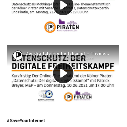
#SaveYourInternet