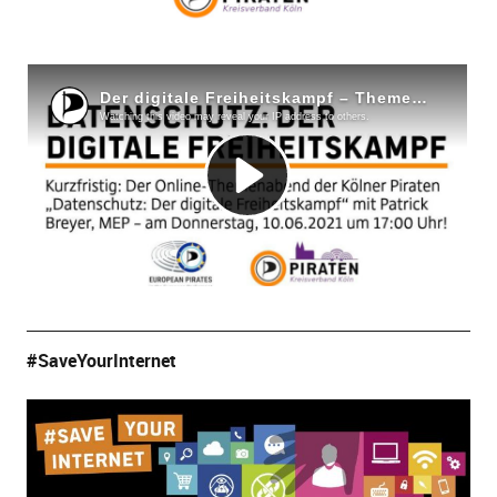
#SaveYourInternet