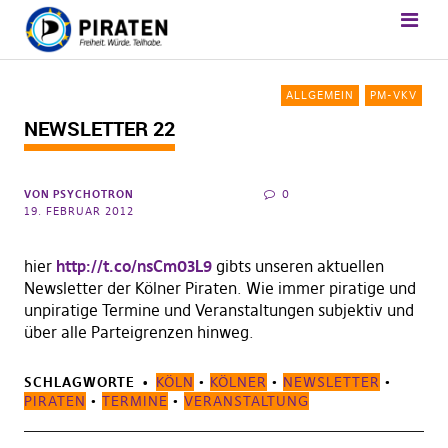
ALLGEMEIN
PM-VKV
NEWSLETTER 22
VON
PSYCHOTRON
0
19. FEBRUAR 2012
hier
http://t.co/nsCm03L9
gibts unseren aktuellen
Newsletter der Kölner Piraten. Wie immer piratige und
unpiratige Termine und Veranstaltungen subjektiv und
über alle Parteigrenzen hinweg.
SCHLAGWORTE
KÖLN
•
KÖLNER
•
NEWSLETTER
•
PIRATEN
•
TERMINE
•
VERANSTALTUNG