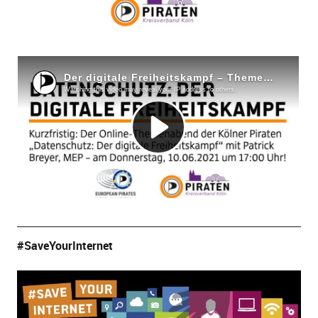
#SaveYourInternet