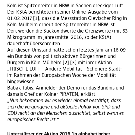
Köln ist Spitzenreiter in NRW in Sachen dreckiger Luft.
Der KStA berichtete in seiner Online-Ausgabe vom
01.02.2017 [1], dass die Messstation Clevischer Ring in
Köln-Mülheim erneut der Spitzenreiter in NRW ist.
Dort werden die Stickoxidwerte die Grenzwerte (mit 63
Mikrogramm im Jahresmittel 2016, so der KStA)
dauerhaft überschreiten.
Auf diesen Umstand hatte schon letztes Jahr am 16.09.
ein Bündnis von politisch aktiven Bürgerinnen und
Bürgern in Köln-Mülheim [2]
[3]
mit ihrer Aktion
„FRISCHE LUFT – Andere Mobilität – Schönere Stadt“
im Rahmen der Europäischen Woche der Mobilität
hingewiesen.
Babak Tubis, Anmelder der Demo für das Bündnis und
damals Chef der Kölner PIRATEN, erklärt:
„Nun bekommen wir es wieder einmal bestätigt, dass
sich die vergangene und aktuelle Politik von SPD und
CDU nicht an den Menschen ausrichtet, selbst wenn es
europäisches Recht ist.“
Unterstützer der Aktion 2016 (in alphabetischer