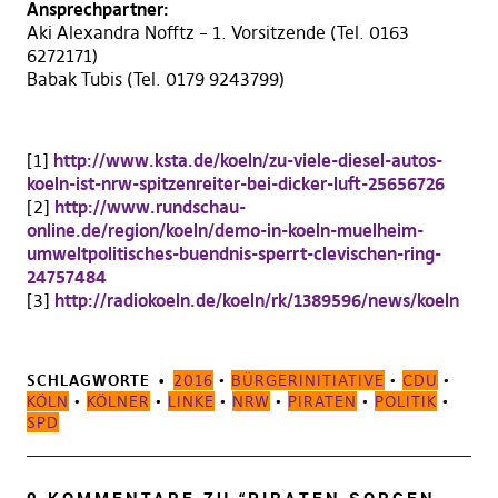
Ansprechpartner:
Aki Alexandra Nofftz – 1. Vorsitzende (Tel. 0163
6272171)
Babak Tubis (Tel. 0179 9243799)
[1]
http://www.ksta.de/koeln/zu-viele-diesel-autos-
koeln-ist-nrw-spitzenreiter-bei-dicker-luft-25656726
[2]
http://www.rundschau-
online.de/region/koeln/demo-in-koeln-muelheim-
umweltpolitisches-buendnis-sperrt-clevischen-ring-
24757484
[3]
http://radiokoeln.de/koeln/rk/1389596/news/koeln
SCHLAGWORTE
2016
•
BÜRGERINITIATIVE
•
CDU
•
KÖLN
•
KÖLNER
•
LINKE
•
NRW
•
PIRATEN
•
POLITIK
•
SPD