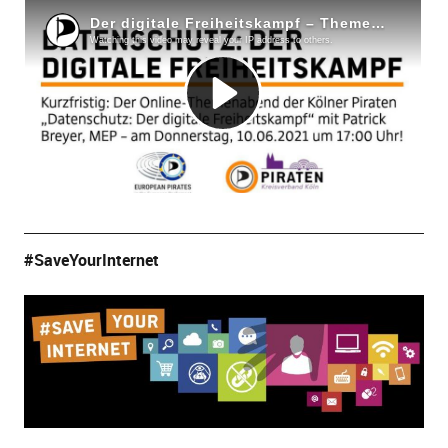
#SaveYourInternet