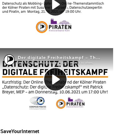
SaveYourInternet