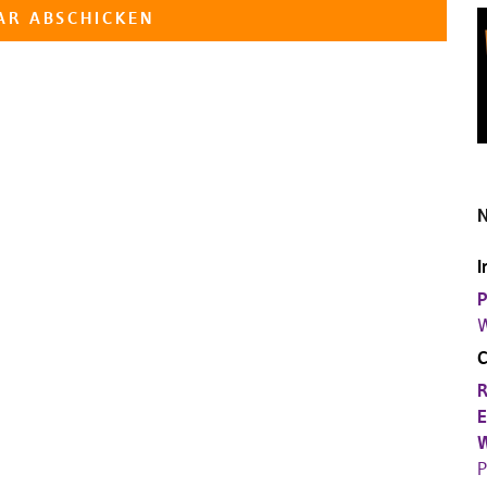
N
I
P
W
R
E
W
P