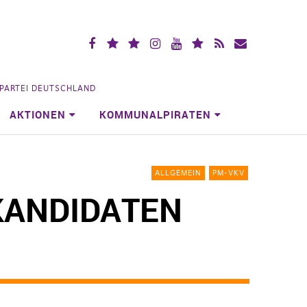
Facebook
X
Mastodon
Instagramm
YouTube
Piraten.Space
RSS
Mailingliste
(vorm.
Videoportal
Köln
Twitter)
NPARTEI DEUTSCHLAND
AKTIONEN
KOMMUNALPIRATEN
ALLGEMEIN
PM-VKV
KANDIDATEN