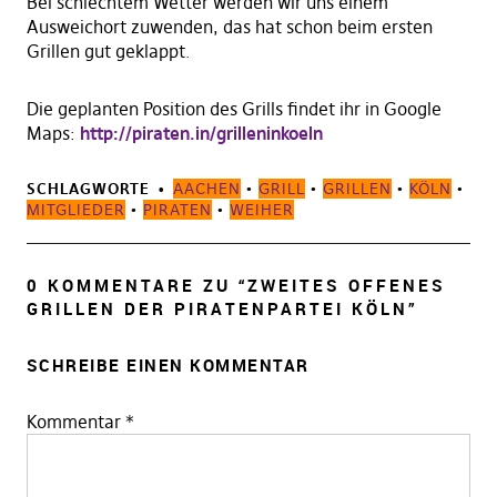
Bei schlechtem Wetter werden wir uns einem
Ausweichort zuwenden, das hat schon beim ersten
Grillen gut geklappt.
Die geplanten Position des Grills findet ihr in Google
Maps:
http://piraten.in/grilleninkoeln
SCHLAGWORTE
AACHEN
•
GRILL
•
GRILLEN
•
KÖLN
•
MITGLIEDER
•
PIRATEN
•
WEIHER
0 KOMMENTARE ZU “
ZWEITES OFFENES
GRILLEN DER PIRATENPARTEI KÖLN
”
SCHREIBE EINEN KOMMENTAR
Kommentar
*