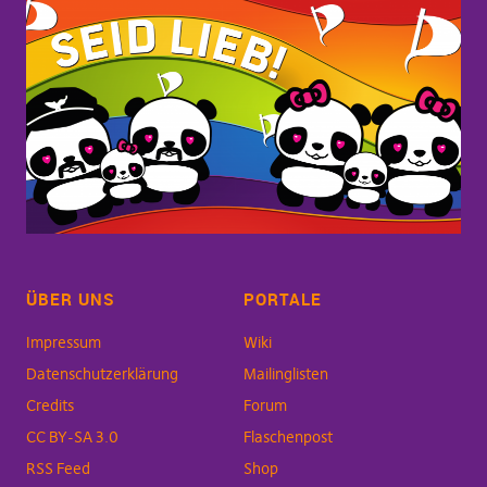
ÜBER UNS
PORTALE
Impressum
Wiki
Datenschutzerklärung
Mailinglisten
Credits
Forum
CC BY-SA 3.0
Flaschenpost
RSS Feed
Shop