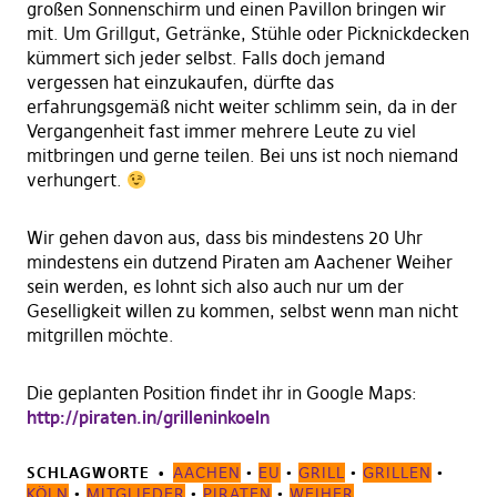
großen Sonnenschirm und einen Pavillon bringen wir
mit. Um Grillgut, Getränke, Stühle oder Picknickdecken
kümmert sich jeder selbst. Falls doch jemand
vergessen hat einzukaufen, dürfte das
erfahrungsgemäß nicht weiter schlimm sein, da in der
Vergangenheit fast immer mehrere Leute zu viel
mitbringen und gerne teilen. Bei uns ist noch niemand
verhungert.
Wir gehen davon aus, dass bis mindestens 20 Uhr
mindestens ein dutzend Piraten am Aachener Weiher
sein werden, es lohnt sich also auch nur um der
Geselligkeit willen zu kommen, selbst wenn man nicht
mitgrillen möchte.
Die geplanten Position findet ihr in Google Maps:
http://piraten.in/grilleninkoeln
SCHLAGWORTE
AACHEN
•
EU
•
GRILL
•
GRILLEN
•
KÖLN
•
MITGLIEDER
•
PIRATEN
•
WEIHER