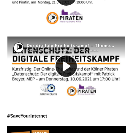
#SaveYourInternet