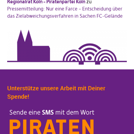
Regionalrat Köln – Piratenpartei Köln
zu
Pressemitteilung: Nur eine Farce – Entscheidung über
das Zielabweichungsverfahren in Sachen FC-Gelände
Unterstütze unsere Arbeit mit Deiner
Spende!