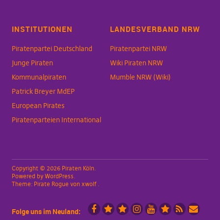
INSTITUTIONEN
LANDESVERBAND NRW
Piratenpartei Deutschland
Piratenpartei NRW
Junge Piraten
Wiki Piraten NRW
Kommunalpiraten
Mumble NRW (Wiki)
Patrick Breyer MdEP
European Pirates
Piratenparteien International
Copyright © 2026 Piraten Köln
Powered by
WordPress
Theme:
Pirate Rogue
von xwolf
Folge uns im Neuland: