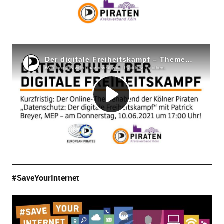
#SaveYourInternet