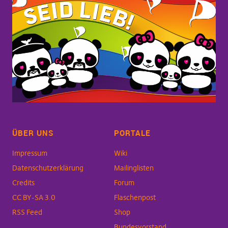
ÜBER UNS
PORTALE
Impressum
Wiki
Datenschutzerklärung
Mailinglisten
Credits
Forum
CC BY-SA 3.0
Flaschenpost
RSS Feed
Shop
Bundesvorstand