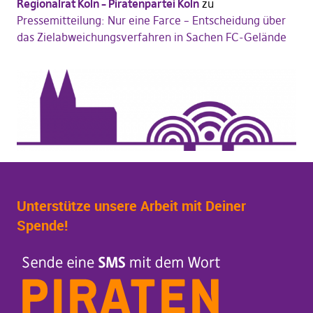
Regionalrat Köln – Piratenpartei Köln
zu
Pressemitteilung: Nur eine Farce – Entscheidung über
das Zielabweichungsverfahren in Sachen FC-Gelände
Unterstütze unsere Arbeit mit Deiner
Spende!