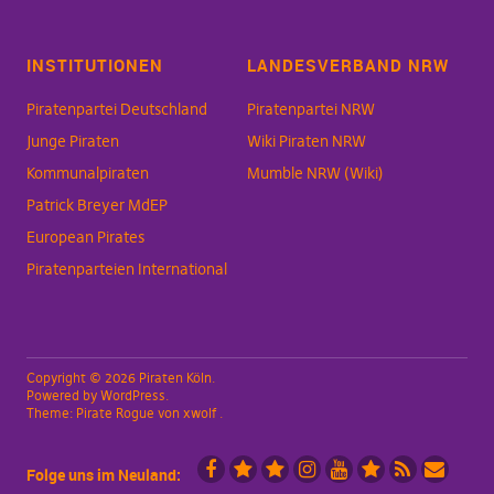
INSTITUTIONEN
LANDESVERBAND NRW
Piratenpartei Deutschland
Piratenpartei NRW
Junge Piraten
Wiki Piraten NRW
Kommunalpiraten
Mumble NRW (Wiki)
Patrick Breyer MdEP
European Pirates
Piratenparteien International
Copyright © 2026 Piraten Köln
Powered by
WordPress
Theme:
Pirate Rogue
von xwolf
Folge uns im Neuland: