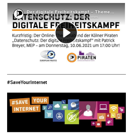
#SaveYourInternet