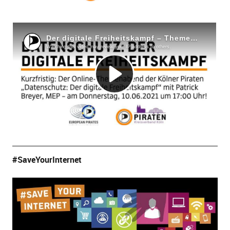
#SaveYourInternet