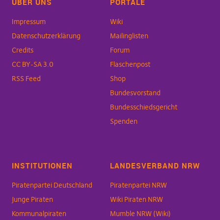
ÜBER UNS
PORTALE
Impressum
Wiki
Datenschutzerklärung
Mailinglisten
Credits
Forum
CC BY-SA 3.0
Flaschenpost
RSS Feed
Shop
Bundesvorstand
Bundesschiedsgericht
Spenden
INSTITUTIONEN
LANDESVERBAND NRW
Piratenpartei Deutschland
Piratenpartei NRW
Junge Piraten
Wiki Piraten NRW
Kommunalpiraten
Mumble NRW (Wiki)