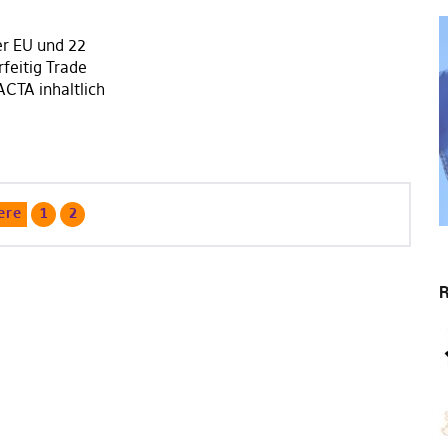
er EU und 22
feitig Trade
CTA inhaltlich
ere
1
2
R