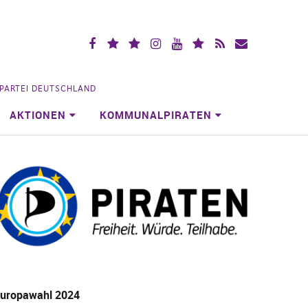
Facebook
X
Mastodon
Instagramm
YouTube
Piraten.Space
RSS
Mailingliste
(vorm.
Videoportal
Köln
Twitter)
NPARTEI DEUTSCHLAND
AKTIONEN
KOMMUNALPIRATEN
uropawahl 2024