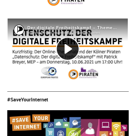
#SaveYourInternet