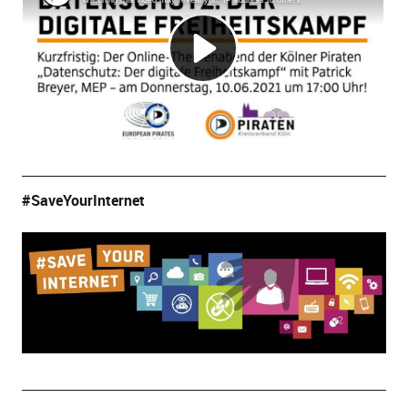
#SaveYourInternet