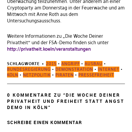
Überwachung teilzunehmen. Unter anderem an einer
Cryptoparty am Donnerstag in der Feuerwache und am
Mittwoch mit Anne Roth aus dem
Untersuchungsausschuss.
Weitere Informationen zu „Die Woche Deiner
Privatheit“ und der FSA-Demo finden sich unter
http://privatheit.koeln/veranstaltungen
SCHLAGWORTE
2015
•
ANGRIFF
•
AUSBAU
•
BUNDESREGIERUNG
•
DEMONSTRATION
•
INTERNET
•
KÖLN
•
NETZPOLITIK
•
PIRATEN
•
PRESSEFREIHEIT
0 KOMMENTARE ZU “
DIE WOCHE DEINER
PRIVATHEIT UND FREIHEIT STATT ANGST
DEMO IN KÖLN
”
SCHREIBE EINEN KOMMENTAR